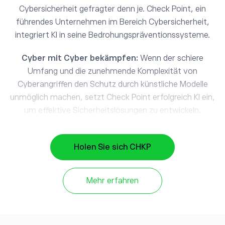
Cybersicherheit gefragter denn je. Check Point, ein
führendes Unternehmen im Bereich Cybersicherheit,
integriert KI in seine Bedrohungspräventionssysteme.
Cyber mit Cyber bekämpfen:
Wenn der schiere
Umfang und die zunehmende Komplexität von
Cyberangriffen den Schutz durch künstliche Modelle
unmöglich machen, setzt Check Point erfolgreich KI ein,
um effektive Sicherheitslösungen zu entwickeln.
Geschwindigkeit ist gefragt:
KI kann Daten schnell
verarbeiten, schneller Bedrohungen erkennen und auf
Holen Sie sich CHKP
Cyberangriffe reagieren und so den Schaden verringern,
den Angreifer anrichten können.
Mehr erfahren
Aufgabenautomatisierung:
Durch die Delegierung
bestimmter Aufgaben wie Datenerfassung und -
analyse an KI ist Check Point in der Lage, seine