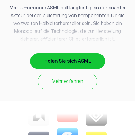
Marktmonopol:
ASML soll langfristig ein dominanter
Akteur bei der Zulieferung von Komponenten für die
weltweiten Halbleiterhersteller sein. Sie haben ein
Monopol auf die Technologie, die zur Herstellung
kleinerer, effizienterer Chips erforderlich ist.
Fernhalten von Wettbewerbern:
KI-Algorithmen
helfen den Designern von ASML, effizientere und
Holen Sie sich ASML
leistungsfähigere Chips zu entwickeln, die
Markteinführungszeit zu verkürzen und die
Mehr erfahren
Produktleistung zu verbessern – dadurch wird
gewährleistet, dass ihr Führungsstatus gefestigt wird.
Zeit ist Geld:
ASML nutzt KI, um seine
Fertigungsprozesse zu optimieren, Ausfallzeiten zu
reduzieren und die Gesamtsystemeffizienz zu steigern,
welches zu einem größeren Rentabilitätspotenzial führt.