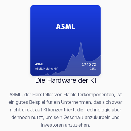
Personalressourcen zu optimieren.
NVDA
224
NVIDIA Corporation
2
Die Hardware der KI
ASML, der Hersteller von Halbleiterkomponenten, ist
ein gutes Beispiel für ein Unternehmen, das sich zwar
nicht direkt auf KI konzentriert, die Technologie aber
dennoch nutzt, um sein Geschäft anzukurbeln und
Investoren anzuziehen.