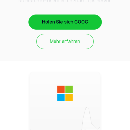
stärksten KI-orientierten Start-ups hervor.
Unglaubliche Reichweite:
Ähnlich wie Microsoft ist
Alphabet als globaler Marktführer für digitale Inhalte,
Holen Sie sich GOOG
Werbung, Cloud Computing und Apps, die direkt mit
dem Endbenutzer interagieren, gut positioniert, um das
Mehr erfahren
Potenzial von KI durch bestehende Produkte und
Dienstleistungen zu nutzen.
Begründetes Interesse:
Die Gewinne von Alphabet im
Jahr 2022 zeigten, dass einige Unternehmensbereiche
unter finanziellem Druck standen – welches im
Wesentlichen bedeutet, dass es keinen Spielraum für
Verluste gibt. Die Tatsache, dass Alphabet stark auf KI
setzt, sagt viel über sein Vertrauen in die Technologie
aus.