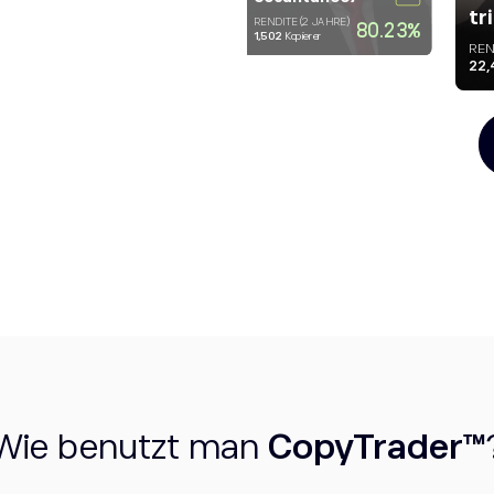
tr
RENDITE (2 JAHRE)
RENDITE (2 JAHRE)
77.19
%
80.23
%
1,913
Kopierer
1,502
Kopierer
REN
22
Wie benutzt man
CopyTrader™