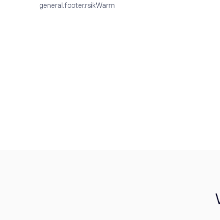
RENDITE (2
general.footer.rsikWarm
RENDITE (2 JAHRE)
JAHRE)
90.1
%
-14.92
%
2,229
Kopierer
1,943
Kopierer