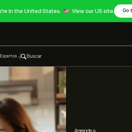
Go 
ou're in the United States.
View our US site.
Expertos
Buscar
¿Empezando a
DE NOVATO
Construye tu propio
Construye tu propio
Invertir?
A INVERSOR
portafolio
portafolio
Aprende a
Aprende a