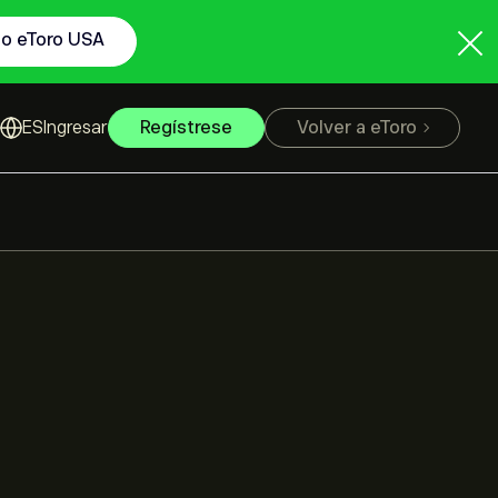
to eToro USA
Ingresar
Regístrese
Volver a eToro