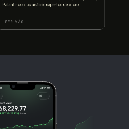
Palantir con los análisis expertos de eToro.
profit
inver
config
LEER MÁS
LEER