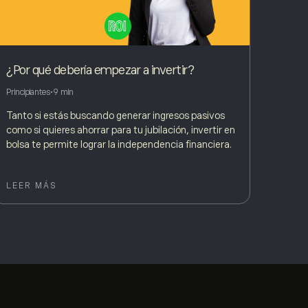
¿Por qué debería empezar a invertir?
Cómo 
Principiantes
•
9 min
Princip
Tanto si estás buscando generar ingresos pasivos
Una b
como si quieres ahorrar para tu jubilación, invertir en
los pr
bolsa te permite lograr la independencia financiera.
invert
invers
LEER MÁS
LEER