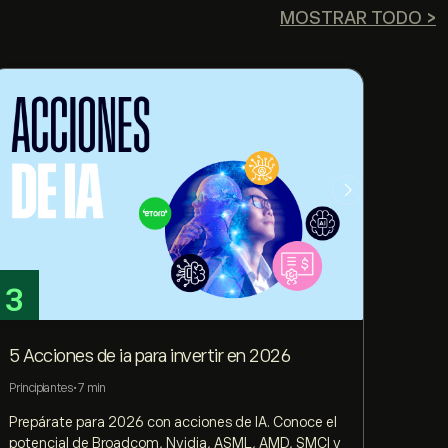
MOSTRAR TODO >
3
4
5 Acciones de ia para invertir en 2026
Confi
profi
Principiantes
•
7 min
Avanza
Prepárate para 2026 con acciones de IA. Conoce el
potencial de Broadcom, Nvidia, ASML, AMD, SMCI y
¿Quier