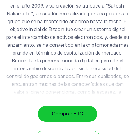
en el año 2009, y su creación se atribuye a “Satoshi
Nakamoto”, un seudónimo utilizado por una persona o
grupo que se ha mantenido anónimo hasta la fecha. El
objetivo inicial de Bitcoin fue crear un sistema digital
para el intercambio de activos electrónicos, y, desde su
lanzamiento, se ha convertido en la criptomoneda más
BTC
Bitcoin
grande en términos de capitalización de mercado.
Bitcoin fue la primera moneda digital en permitir el
intercambio descentralizado sin la necesidad del
DASH
31.20
control de gobiernos o bancos. Entre sus cualidades, se
Dash
1.23%
encuentran muchas de las características que dan
valor al dinero convencional, como la escasez, la
MIOTA
0.03
durabilidad y la portabilidad. En agosto de 2021, la
IOTA
-0.98%
oferta de Bitcoin era de 21 millones de tókenes, con
Comprar BTC
cerca de 19 millones de monedas en circulación. Entre
DOGE
0.07
en su cuenta de eToro y empiece a operar con Bitcoin,
Dogecoin
1.22%
uno de los criptoactivos más difundidos y famosos del