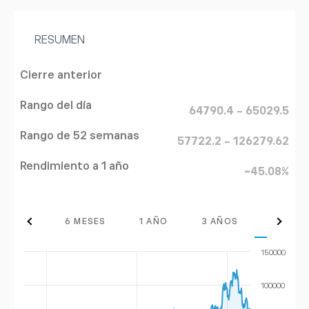
RESUMEN
Cierre anterior
Rango del día
64790.4 - 65029.5
Rango de 52 semanas
57722.2 - 126279.62
Rendimiento a 1 año
-45.08%
 MESES
6 MESES
1 AÑO
3 AÑOS
MÁX.
150000
100000