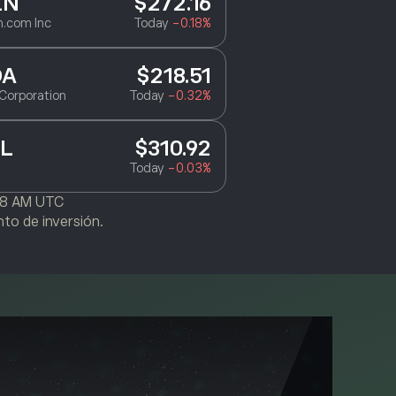
ZN
$272.16
.com Inc
Today
-0.18%
DA
$218.51
Corporation
Today
-0.32%
L
$310.92
Today
-0.03%
28 AM UTC
to de inversión.