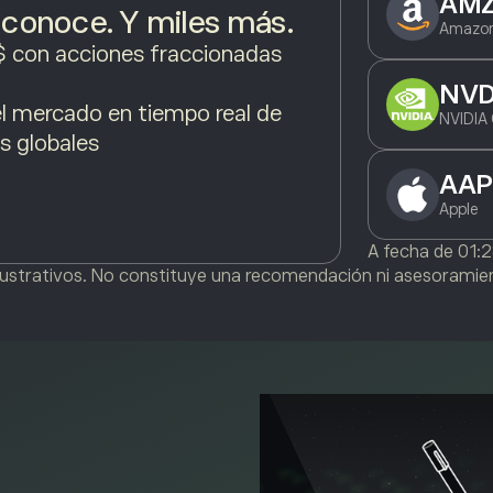
AM
conoce. Y miles más.
Amazon
$ con acciones fraccionadas
NV
l mercado en tiempo real de
NVIDIA 
s globales
AAP
Apple
A fecha de
01:
ilustrativos. No constituye una recomendación ni asesoramien