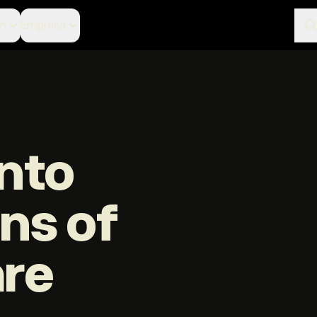
ón
Empresa
nto
ons of
are