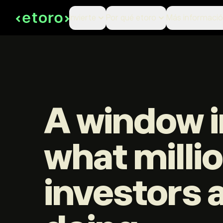
Invierte
Por qué etoro
Más informaci
A window i
what milli
investors 