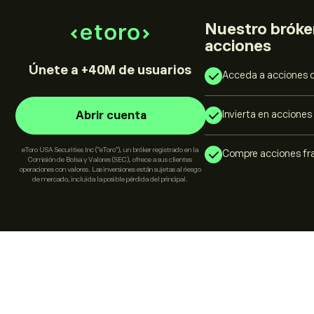
Nuestro bróke
acciones
Únete a +40M de usuarios
Acceda a acciones d
Invierta en accione
Abrir cuenta
eToro USA Securities Inc ("eToro"), un bróker registrado en la
Compre acciones fr
Comisión de Bolsa y Valores (SEC), ofrece a sus clientes
operaciones con valores. Las inversiones están sujetas al riesgo
de mercado, incluida la posible pérdida del principal.