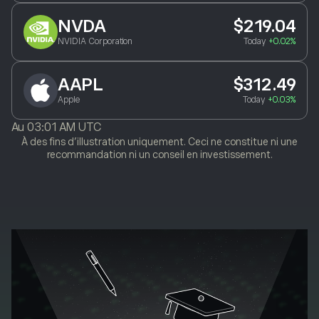
NVDA
$219.04
NVIDIA Corporation
Today
+0.02%
AAPL
$312.49
Apple
Today
+0.03%
Au
03:01 AM UTC
À des fins d’illustration uniquement. Ceci ne constitue ni une
recommandation ni un conseil en investissement.