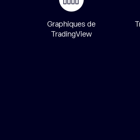
s
Graphiques de
T
temps
TradingView