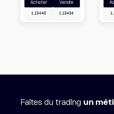
Acheter
Vendre
A
1.15445
1.15434
1
Faites du trading
un méti