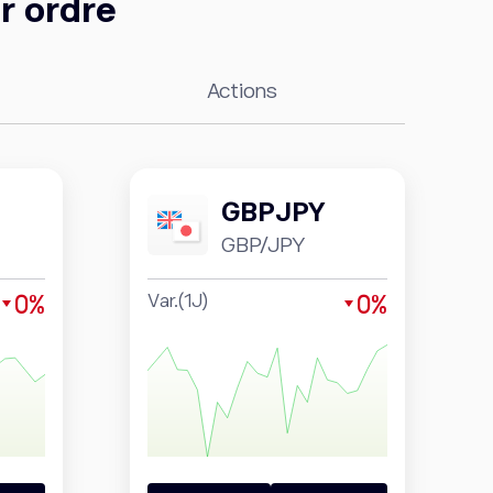
r ordre
Actions
GBPJPY
GBP/JPY
0%
0%
Var.(1J)