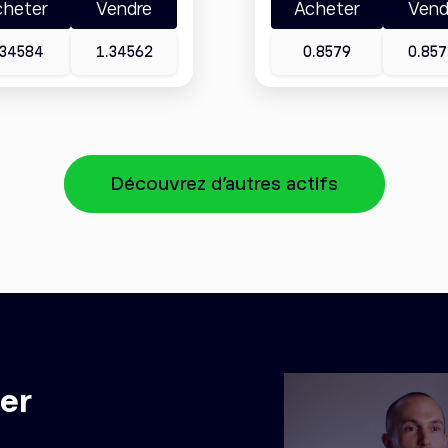
cheter
Vendre
Acheter
Vend
.34584
1.34562
0.8579
0.857
Découvrez d'autres actifs
er