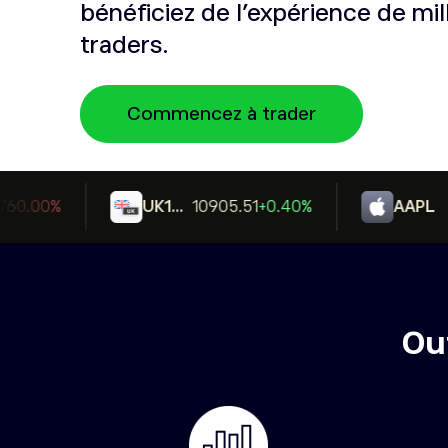
bénéficiez de l'expérience de mil
traders.
Commencez à trader
0.00%
UK100
10905.51
+0.40%
AAPL
Ou