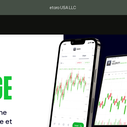
etoro USA LLC
GE
une
e et