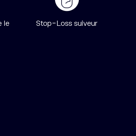
 le
Stop-Loss suiveur
Acha