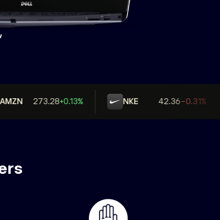
MZN
273.28
+0.13%
NKE
42.36
-0.31%
ers