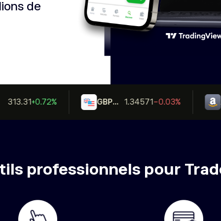
lions de
313.31
+0.72%
GBPUSD
1.34571
-0.03%
A
tils professionnels pour Trad