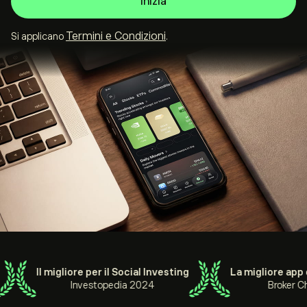
Inizia
Termini e Condizioni
Si applicano
.
Il migliore per il Social Investing
La migliore app d
Investopedia 2024
Broker Ch