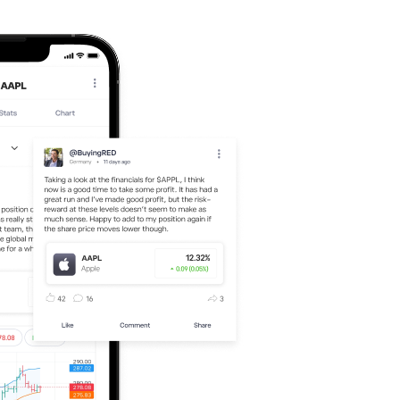
LLOY.L
1.13
%
116.07