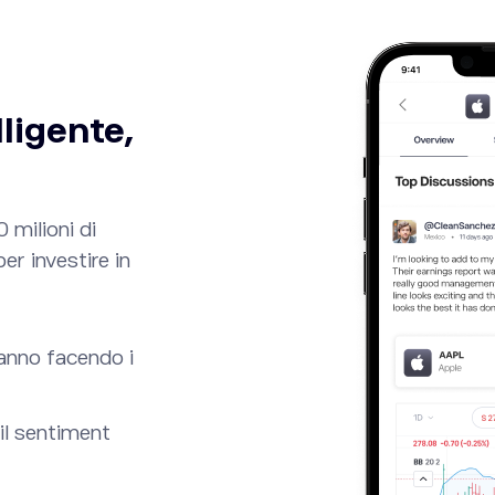
lligente,
 milioni di
per investire in
AMZN
NVDA
0.37
%
0.45
%
273.28
220.06
anno facendo i
il sentiment