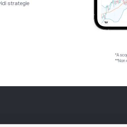
idi strategie
*A sco
**Non 