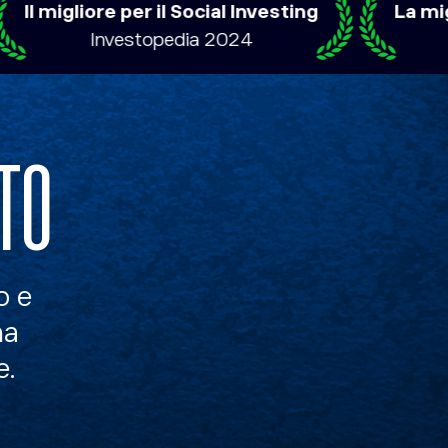
ore per il Social Investing
La migliore app 
Investopedia 2024
Broker C
TO
o e
na
e.