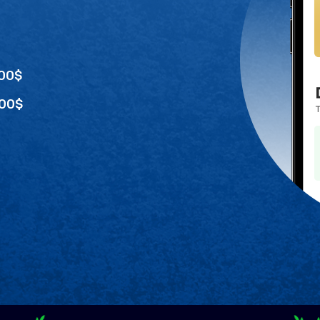
100$
300$