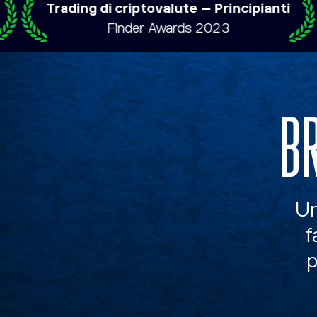
ding di criptovalute – Principianti
La
Finder Awards 2023
B
Un
f
p