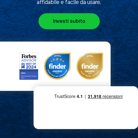
affidabile e facile da usare.
Investi subito