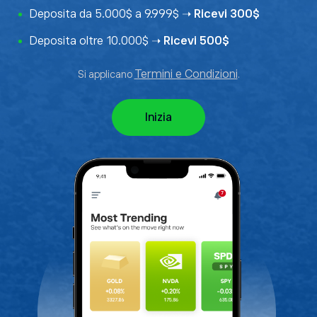
Deposita da 5.000$ a 9.999$ ➝
Ricevi 300$
Deposita oltre 10.000$ ➝
Ricevi 500$
Termini e Condizioni
Si applicano
.
Inizia