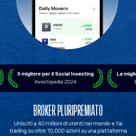
Il migliore per il Social Investing
La migliore
Investopedia 2024
Bro
BROKER PLURIPREMIATO
Unisciti a 40 milioni di utenti nel mondo e fai
trading su oltre 10.000 azioni su una piattaforma