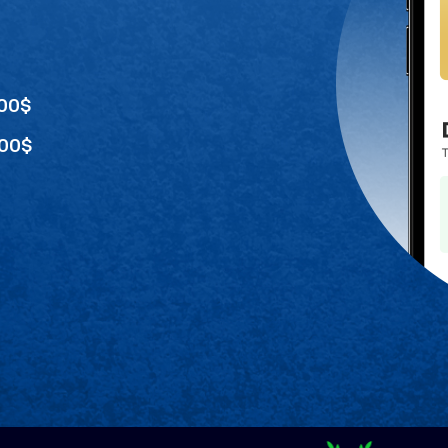
100$
300$