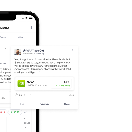
LLOY.L
-1.96
%
114.78