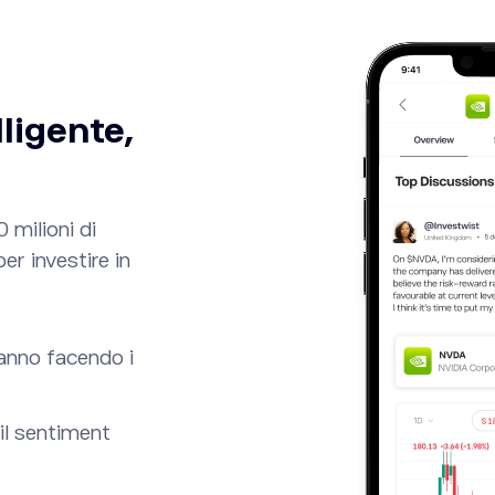
lligente,
 milioni di
per investire in
AMZN
NVDA
-0.33
%
0.51
%
271.75
220.36
anno facendo i
il sentiment