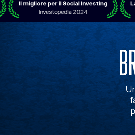
igliore per il Social Investing
La migliore 
Investopedia 2024
Brok
B
Un
f
p