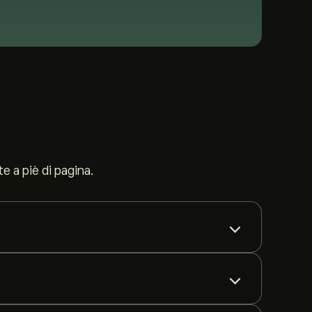
te a piè di pagina.
n'ampia gamma di coppie forex — tutto da un unico
sugli strumenti principali. Amplifica sia le perdite che