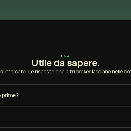
FAQ
Utile da sapere.
 di mercato. Le risposte che altri broker lasciano nelle no
e prime?
ale, insieme a indici principali come l'S&P 500 e l'NSDQ100, oltre a u
 più grande di quanto consentirebbe da solo il tuo deposito — fino a 30x 