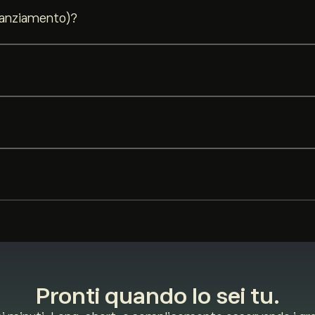
ate e gestite con attenzione dal punto di vista del rischio. La disponibi
inanziamento)?
rta un costo di finanziamento che riflette il costo dell'esposizione. 
, con gli stessi strumenti di gestione del rischio su entrambi i lati. La d
i selezionati — petrolio, oro, argento, gas naturale, S&P 500 e NSDQ100 
ati su ogni pagina dello strumento.
rtuale, così puoi testare l'intera piattaforma e la tua strategia prima 
Pronti quando lo sei tu.