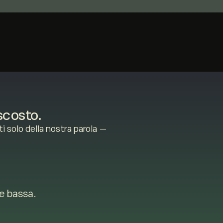
scosto.
i solo della nostra parola —
e bassa.