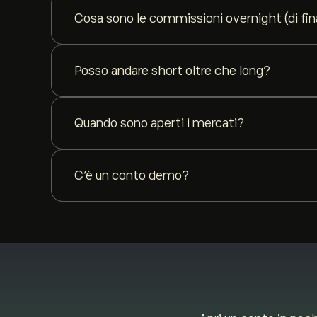
i guadagni, quindi le posizioni devono essere dimension
Cosa sono le commissioni overnight (di f
regolatrice.
Una posizione a leva mantenuta durante la notte compo
aprire l'operazione. Leggilo prima.
Posso andare short oltre che long?
Sì. Ogni strumento è negoziabile in entrambe le direzioni
Quando sono aperti i mercati?
I mercati principali sono negoziabili 24/5, e strument
sessione globali per ciascuna classe di attività, indic
C'è un conto demo?
Sì. Ogni conto include una demo gratuita con denaro vi