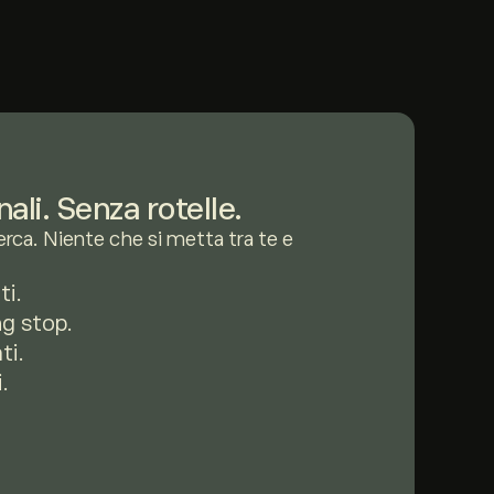
ali. Senza rotelle.
cerca. Niente che si metta tra te e
ti.
ng stop.
ti.
.