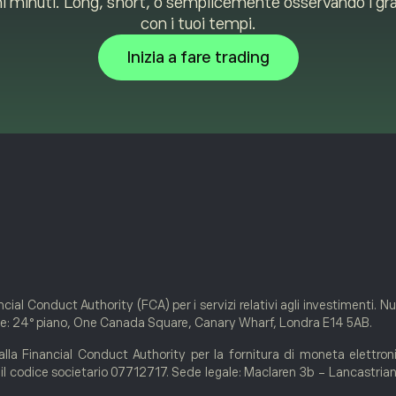
i minuti. Long, short, o semplicemente osservando i graf
con i tuoi tempi.
Inizia a fare trading
cial Conduct Authority (FCA) per i servizi relativi agli investimenti. N
gale: 24° piano, One Canada Square, Canary Wharf, Londra E14 5AB.
la Financial Conduct Authority per la fornitura di moneta elettron
n il codice societario 07712717. Sede legale: Maclaren 3b - Lancastri