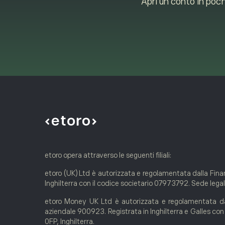
Apri un conto in poch
etoro opera attraverso le seguenti filiali:
etoro (UK) Ltd è autorizzata e regolamentata dalla Finan
Inghilterra con il codice societario 07973792. Sede le
etoro Money UK Ltd è autorizzata e regolamentata dal
aziendale 900923. Registrata in Inghilterra e Galles co
0FP, Inghilterra.