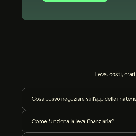
Leva, costi, orari
Cosa posso negoziare sull'app delle materi
Materie prime come oro, petrolio, argento e gas natur
conto.
Come funziona la leva finanziaria?
La leva finanziaria ti permette di aprire una posizione